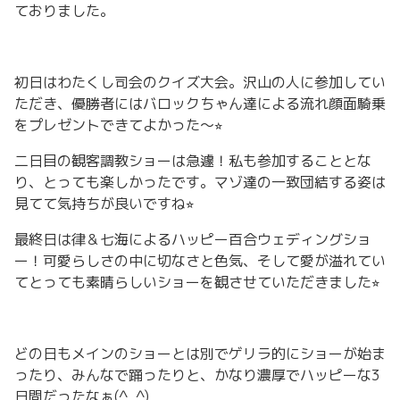
ておりました。
初日はわたくし司会のクイズ大会。沢山の人に参加してい
ただき、優勝者にはバロックちゃん達による流れ顔面騎乗
をプレゼントできてよかった〜⭐︎
二日目の観客調教ショーは急遽！私も参加することとな
り、とっても楽しかったです。マゾ達の一致団結する姿は
見てて気持ちが良いですね⭐︎
最終日は律＆七海によるハッピー百合ウェディングショ
ー！可愛らしさの中に切なさと色気、そして愛が溢れてい
てとっても素晴らしいショーを観させていただきました⭐︎
どの日もメインのショーとは別でゲリラ的にショーが始ま
ったり、みんなで踊ったりと、かなり濃厚でハッピーな3
日間だったなぁ(^_^)