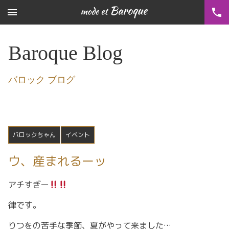
menu
phone
Baroque Blog
バロック ブログ
バロックちゃん
イベント
ウ、産まれるーッ
アチすぎー
律です。
りつをの苦手な季節、夏がやって来ました…