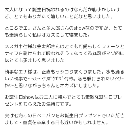
大人になって誕生日祝われるのはなんだか恥ずかしいけ
ど、とてもありがたく嬉しいことだなと思いました。
ところでエナさんと金太郎さんのshowなのですが、とて
も素晴らしく私はオカズにして寝ました。
メスガキ仕様な金太郎さんはとても可愛らしくフォークと
ナイフを剥けられて喰われそうになってる丸鶏がマゾ的に
はとても羨ましく思いました。
執事なエナ様は、正直もうシコりまくりました。水も滴る
いい執事で…ｯｽｰ…ｱﾘｶﾞｳｺﾞｻﾞｲﾏｼﾀ。私も躾けられたいｲｲﾅｰ
ｷｬﾜｰと思いながらちゃんとオカズにしました。
お誕生日showはお二人に頼んでとても素敵な誕生日プレ
ゼントをもらえたお気持ちです。
実は七海この日ペニバンをお誕生日プレゼントでいただき
まして…童貞を卒業する日も近いかもしれません。