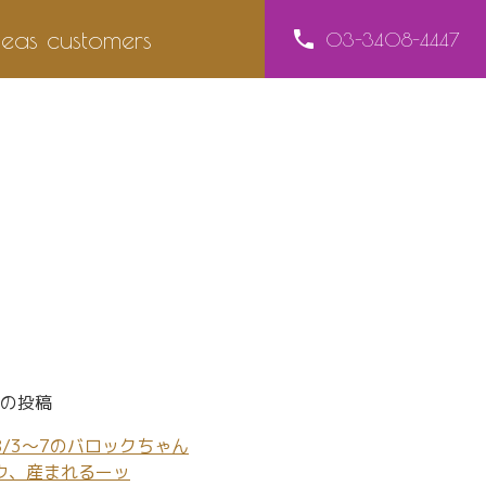
seas customers
phone
03-3408-4447
の投稿
8/3～7のバロックちゃん
ウ、産まれるーッ