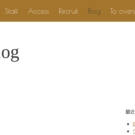
Staff
Access
Recruit
Blog
To over
log
最近