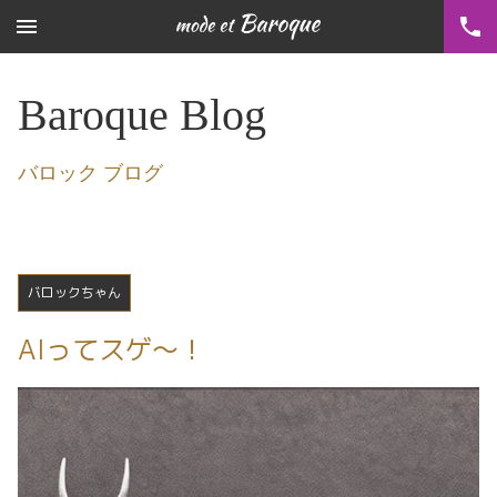
menu
phone
Baroque Blog
バロック ブログ
バロックちゃん
AIってスゲ〜！