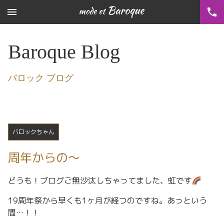
menu
phone
Baroque Blog
バロック ブログ
バロックちゃん
周年からの〜
どうも！ブログご無沙汰しちゃってました、虹です
19周年祭から早くも1ヶ月が経つのですね。あっという
間…！！