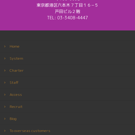
東京都港区六本木７丁目１６−５
戸田ビル２階
TEL:
03-3408-4447
Home
System
Charter
Staff
Access
Recruit
Blog
To overseas customers