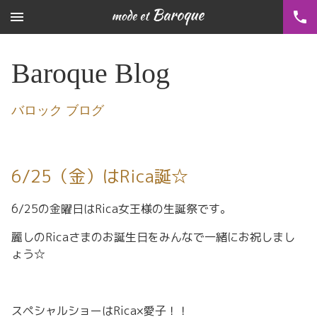
menu
phone
Baroque Blog
バロック ブログ
6/25（金）はRica誕☆
6/25の金曜日はRica女王様の生誕祭です。
麗しのRicaさまのお誕生日をみんなで一緒にお祝しまし
ょう☆
スペシャルショーはRica×愛子！！